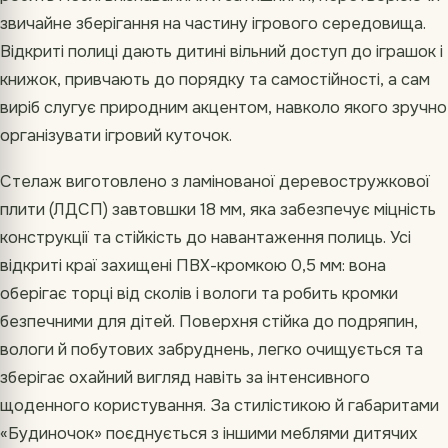
звичайне зберігання на частину ігрового середовища.
Відкриті полиці дають дитині вільний доступ до іграшок і
книжок, привчають до порядку та самостійності, а сам
виріб слугує природним акцентом, навколо якого зручно
організувати ігровий куточок.
Стелаж виготовлено з ламінованої деревостружкової
плити (ЛДСП) завтовшки 18 мм, яка забезпечує міцність
конструкції та стійкість до навантаження полиць. Усі
відкриті краї захищені ПВХ-кромкою 0,5 мм: вона
оберігає торці від сколів і вологи та робить кромки
безпечними для дітей. Поверхня стійка до подряпин,
вологи й побутових забруднень, легко очищується та
зберігає охайний вигляд навіть за інтенсивного
щоденного користування. За стилістикою й габаритами
«Будиночок» поєднується з іншими меблями дитячих