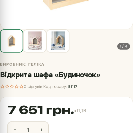
1 / 4
ВИРОБНИК:
ГЕЛІКА
Відкрита шафа «Будиночок»
0 відгуків
Код товару:
81117
|
7 651 грн.
з ПДВ
−
+