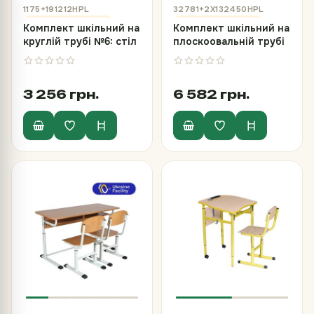
1175+191212HPL
32781+2Х132450HPL
Комплект шкільний на
Комплект шкільний на
круглій трубі №6: стіл
плоскоовальній трубі
з полицею та стілець
№4-7, стіл та 2 стільці
полозковий з HPL
з HPL
3 256 грн.
6 582 грн.