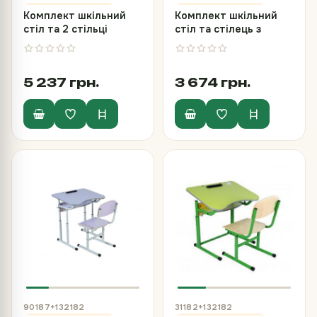
Комплект шкільний
Комплект шкільний
стіл та 2 стільці
стіл та стілець з
полозкові з HPL (на
покриттям HPL, №4-7
круглій трубі, №6)
5 237 грн.
3 674 грн.
90187+132182
31182+132182