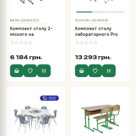
6636+2Х190212
100406+2Х48491
Комплект столу 2-
Комплект столу
місного на
лабораторного Pro
металевому каркасі
Line та 2 стільці з
та стільців
суцільногнутим
полозкових №6
каркасом
6 184 грн.
13 293 грн.