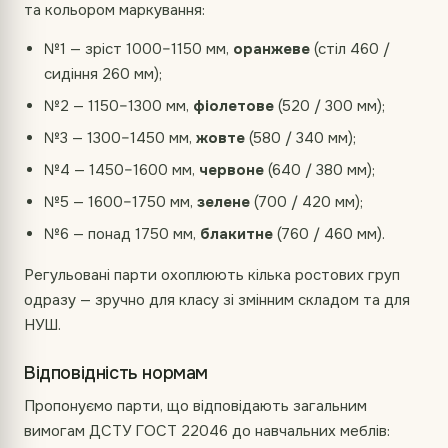
та кольором маркування:
№1 — зріст 1000–1150 мм,
оранжеве
(стіл 460 /
сидіння 260 мм);
№2 — 1150–1300 мм,
фіолетове
(520 / 300 мм);
№3 — 1300–1450 мм,
жовте
(580 / 340 мм);
№4 — 1450–1600 мм,
червоне
(640 / 380 мм);
№5 — 1600–1750 мм,
зелене
(700 / 420 мм);
№6 — понад 1750 мм,
блакитне
(760 / 460 мм).
Регульовані парти охоплюють кілька ростових груп
одразу — зручно для класу зі змінним складом та для
НУШ.
Відповідність нормам
Пропонуємо парти, що відповідають загальним
вимогам ДСТУ ГОСТ 22046 до навчальних меблів: