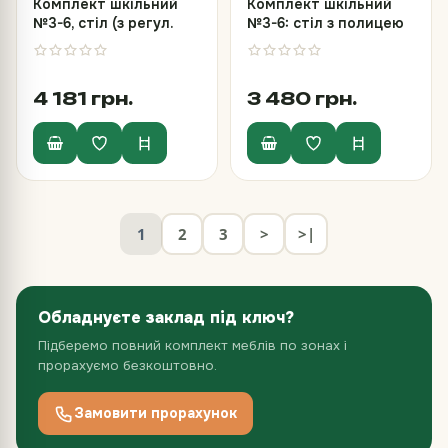
Комплект шкільний
Комплект шкільний
№3-6, стіл (з регул.
№3-6: стіл з полицею
кута нахилу) та
та стілець Т-подібний
стілець з HPL
з HPL
4 181 грн.
3 480 грн.
1
2
3
>
>|
Обладнуєте заклад під ключ?
Підберемо повний комплект меблів по зонах і
прорахуємо безкоштовно.
Замовити прорахунок