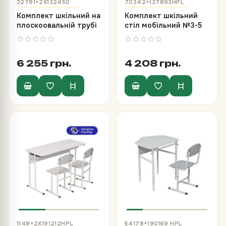
32781+2Х132450
70342+137893HPL
Комплект шкільний на
Комплект шкільний
плоскоовальній трубі
стіл мобільний №3-5
№4-7, стіл та 2 стільці
та стілець Т-подібний
Т-подібних
№(2)3-5
6 255 грн.
4 208 грн.
1148+2Х191212HPL
54178+190169 HPL