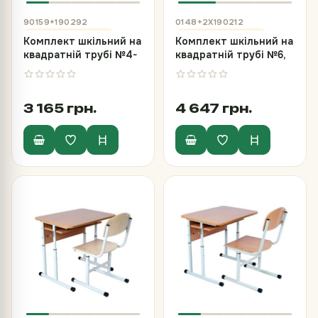
90159+190292
0148+2Х190212
Комплект шкільний на
Комплект шкільний на
квадратній трубі №4-
квадратній трубі №6,
6, стіл та стілець Т-
стіл та 2 стільці
подібний
полозкових
3 165 грн.
4 647 грн.