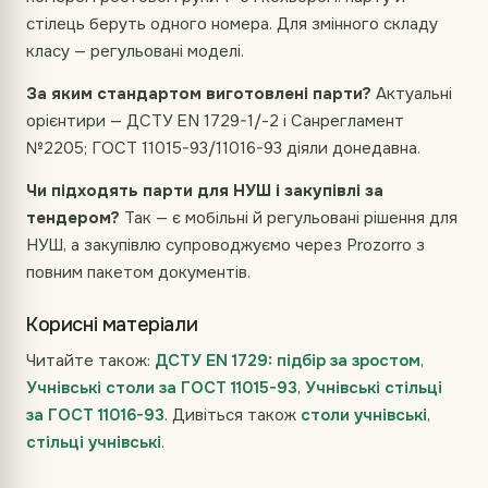
стілець беруть одного номера. Для змінного складу
класу — регульовані моделі.
За яким стандартом виготовлені парти?
Актуальні
орієнтири — ДСТУ EN 1729-1/-2 і Санрегламент
№2205; ГОСТ 11015-93/11016-93 діяли донедавна.
Чи підходять парти для НУШ і закупівлі за
тендером?
Так — є мобільні й регульовані рішення для
НУШ, а закупівлю супроводжуємо через Prozorro з
повним пакетом документів.
Корисні матеріали
Читайте також:
ДСТУ EN 1729: підбір за зростом
,
Учнівські столи за ГОСТ 11015-93
,
Учнівські стільці
за ГОСТ 11016-93
. Дивіться також
столи учнівські
,
стільці учнівські
.