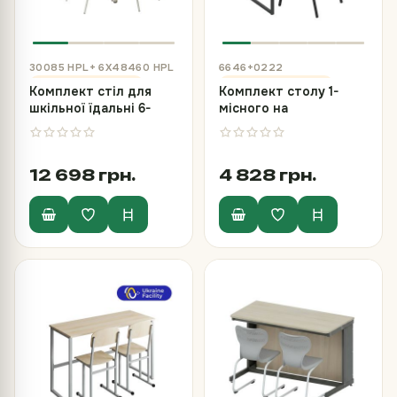
30085 HPL+ 6Х48460 HPL
6646+0222
Комплект стіл для
Комплект столу 1-
шкільної їдальні 6-
місного на
місний, покритий
металевому каркасі
пластиком HPL та
та стілець напівм'який
стільці
ISO
12 698 грн.
4 828 грн.