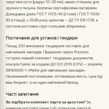
скруглені кути (радіус 10–30 мм), нахил стільниці для
зручного письма, безпечні сертифіковані матеріали.
Донедавна діяли ГОСТ 11015-93 (столи) і ГОСТ 11016-
93 (стільці); з 2026 року орієнтир — ДСТУ EN 1729, а
система ростових груп і кольорів збережена.
Постачання для установ і тендери
Понад 200 виконаних тендерних поставок для
навчальних закладів. Працюємо через Prozorro,
готуємо повний комплект тендерних документів,
консультуємо за кодами ДК 021:2015 (CPV) — зокрема
39160000-1 «Меблі для навчальних закладів».
Незалежний постачальник: оптимальна якість і ціна під
ваш бюджет, а не один нав'язаний бренд.
Часті запитання
Як підібрати комплект парти за зростом?
За
номером ростової групи 1–6 і кольором: парту й