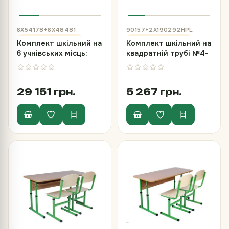
6Х54178+6Х48481
90157+2Х190292HPL
Комплект шкільний на
Комплект шкільний на
6 учнівських місць:
квадратній трубі №4-
столи №4-7 та стільці
6, стіл та 2 стільці з
з пластиковим
HPL
моноблоком
29 151 грн.
5 267 грн.