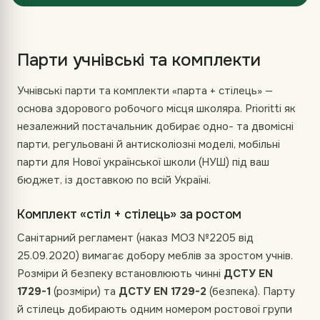
Парти учнівські та комплекти
Учнівські парти та комплекти «парта + стілець» —
основа здорового робочого місця школяра. Prioritti як
незалежний постачальник добирає одно- та двомісні
парти, регульовані й антисколіозні моделі, мобільні
парти для Нової української школи (НУШ) під ваш
бюджет, із доставкою по всій Україні.
Комплект «стіл + стілець» за ростом
Санітарний регламент (наказ МОЗ №2205 від
25.09.2020) вимагає добору меблів за зростом учнів.
Розміри й безпеку встановлюють чинні
ДСТУ EN
1729-1
(розміри) та
ДСТУ EN 1729-2
(безпека). Парту
й стілець добирають одним номером ростової групи