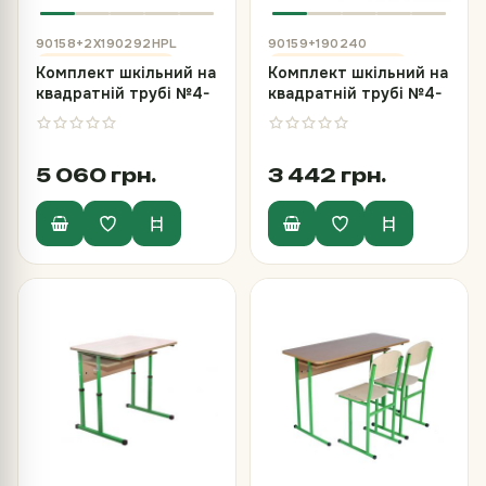
90158+2Х190292HPL
90159+190240
Комплект шкільний на
Комплект шкільний на
квадратній трубі №4-
квадратній трубі №4-
6, стіл та 2 стільці Т-
6, стіл та стілець
подібних HPL
полозковий
5 060 грн.
3 442 грн.