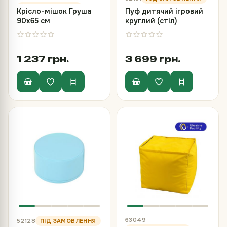
Крісло-мішок Груша
Пуф дитячий ігровий
90х65 см
круглий (стіл)
1 237 грн.
3 699 грн.
63049
52128