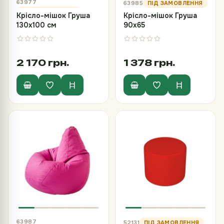
63977
63985
Крісло-мішок Груша
Крісло-мішок Груша
130х100 см
90х65
2 170 грн.
1 378 грн.
63987
52131