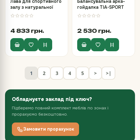
Лава для спортивного
Балансувальна арка-
залу з натуральної
гойдалка TIA-SPORT
деревини (сосна)
4 833 грн.
2 530 грн.
1
2
3
4
5
>
>|
Обладнуєте заклад під ключ?
Підберемо повний комплект меблів по зонах і
прорахуємо безкоштовно.
Замовити прорахунок