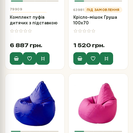
79909
63981
Комплект пуфів
Крісло-мішок Груша
дитячих з підставкою
100х70
(10 шт)
6 887 грн.
1 520 грн.