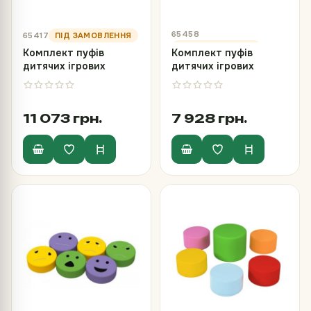
65458
65417
Комплект пуфів
Комплект пуфів
дитячих ігрових
дитячих ігрових
«Гусеничка»
«Доріжка-тренажер»
11 073 грн.
7 928 грн.