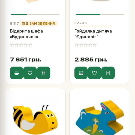
52200
81117
Відкрита шафа
Гойдалка дитяча
«Будиночок»
"Єдиноріг"
7 651 грн.
2 885 грн.