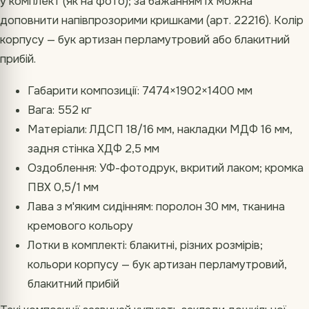
у комплект (як на фото); за бажанням їх можна
доповнити напівпрозорими кришками (арт. 22216). Колір
корпусу — бук артизан перламутровий або блакитний
прибій.
Габарити композиції: 7474×1902×1400 мм
Вага: 552 кг
Матеріали: ЛДСП 18/16 мм, накладки МДФ 16 мм,
задня стінка ХДФ 2,5 мм
Оздоблення: УФ-фотодрук, вкритий лаком; кромка
ПВХ 0,5/1 мм
Лава з м'яким сидінням: поролон 30 мм, тканина
кремового кольору
Лотки в комплекті: блакитні, різних розмірів;
кольори корпусу — бук артизан перламутровий,
блакитний прибій