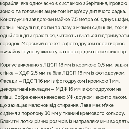
корабля, яка одночасно є системою зберігання, ігровою
зоною та головним акцентом інтер'єру дитячого садка.
Конструкція завдовжки майже 7,5 метра об'єднує шафи,
полиці, модулі під лотки та лаву з м'яким сидінням, тож в
одній зоні діти граються, читають і вчаться підтримувати
порядок. Морський сюжет із фотодруком перетворює
звичайну групову кімнату на простір для сюжетних ігор.
Корпус виконано з ЛДСП 18 мм із кромкою 0,5 мм, задня
стінка — ХДФ 2,5 мм та біла ЛДСП 16 мм із фотодруком.
Фасади — ЛДСП 16 мм із фотодруком і кромкою 1 мм,
декоративні накладки — МДФ 16 мм із фотодруком на
плівці. Зображення нанесено УФ-друком і вкрито лаком,
що захищає малюнок від стирання. Лава має м'яке
сидіння з поролону 30 мм у тканині кремового кольору.
Блакитні лотки різних розмірів із направляючими входять