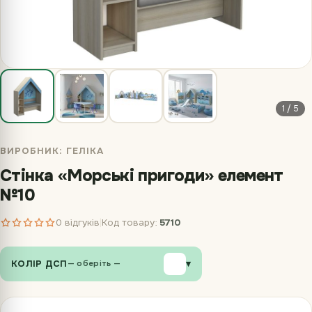
1 / 5
ВИРОБНИК:
ГЕЛІКА
Стінка «Морські пригоди» елемент
№10
0 відгуків
Код товару:
5710
|
КОЛІР ДСП
▾
— оберіть —