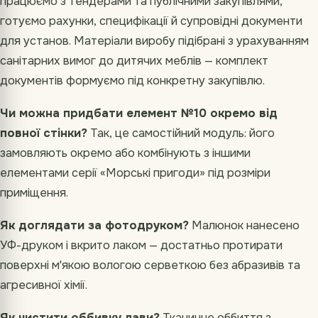
працюємо з тендерами та публічними закупівлями,
готуємо рахунки, специфікації й супровідні документи
для установ. Матеріали виробу підібрані з урахуванням
санітарних вимог до дитячих меблів — комплект
документів формуємо під конкретну закупівлю.
Чи можна придбати елемент №10 окремо від
повної стінки?
Так, це самостійний модуль: його
замовляють окремо або комбінують з іншими
елементами серії «Морські пригоди» під розміри
приміщення.
Як доглядати за фотодруком?
Малюнок нанесено
УФ-друком і вкрито лаком — достатньо протирати
поверхні м'якою вологою серветкою без абразивів та
агресивної хімії.
Як чистити оббивку лави?
Тканинне оббиття з