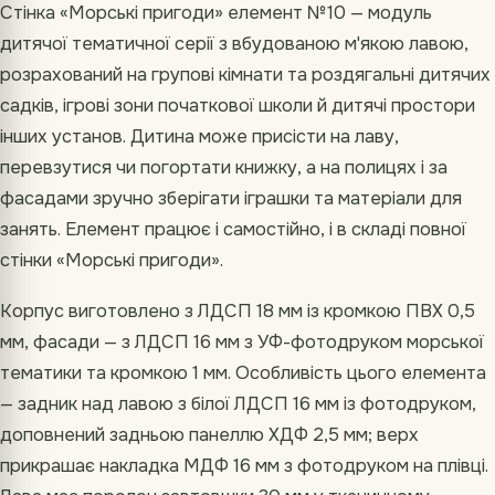
Стінка «Морські пригоди» елемент №10 — модуль
дитячої тематичної серії з вбудованою м'якою лавою,
розрахований на групові кімнати та роздягальні дитячих
садків, ігрові зони початкової школи й дитячі простори
інших установ. Дитина може присісти на лаву,
перевзутися чи погортати книжку, а на полицях і за
фасадами зручно зберігати іграшки та матеріали для
занять. Елемент працює і самостійно, і в складі повної
стінки «Морські пригоди».
Корпус виготовлено з ЛДСП 18 мм із кромкою ПВХ 0,5
мм, фасади — з ЛДСП 16 мм з УФ-фотодруком морської
тематики та кромкою 1 мм. Особливість цього елемента
— задник над лавою з білої ЛДСП 16 мм із фотодруком,
доповнений задньою панеллю ХДФ 2,5 мм; верх
прикрашає накладка МДФ 16 мм з фотодруком на плівці.