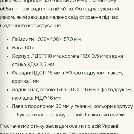
Лава має поролон завтовшки 30 мм у тканинному
оббитті, тож сидіти на ній м'яко. Фотодрук укритий
лаком, який захищає малюнок від стирання під час
щоденного користування.
Габарити: 1038×400×1570 мм
Вага: 60 кг
Корпус: ЛДСП 18 мм, кромка ПВХ 0,5 мм; задня
стінка ХДФ 2,5 мм
Фасади: ЛДСП 16 мм з УФ-фотодруком і лаком,
кромка 1 мм
Задник над лавою: біла ЛДСП 16 мм з фотодруком;
накладка МДФ 16 мм
Лава з поролоном 30 мм у тканині; кольори корпусу
— бук артизан перламутровий, блакитний прибій
Постачаємо стінку закладам освіти по всій Україні: