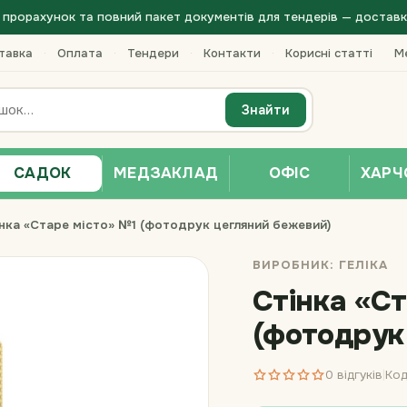
прорахунок та повний пакет документів для тендерів — доставка 
тавка
·
Оплата
·
Тендери
·
Контакти
·
Корисні статті
Ме
Знайти
САДОК
МЕДЗАКЛАД
ОФІС
ХАРЧ
нка «Старе місто» №1 (фотодрук цегляний бежевий)
ВИРОБНИК:
ГЕЛІКА
Стінка «С
(фотодрук
0 відгуків
Код
|