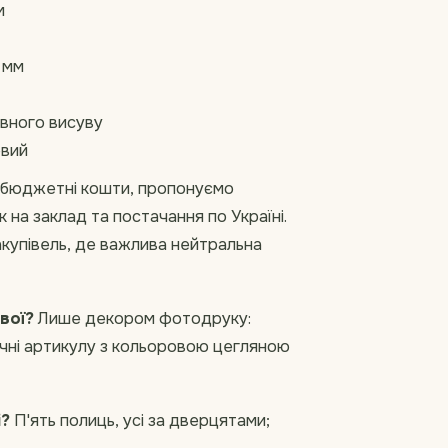
м
 мм
овного висуву
евий
а бюджетні кошти, пропонуємо
к на заклад та постачання по Україні.
акупівель, де важлива нейтральна
вої?
Лише декором фотодруку:
ичні артикулу з кольоровою цегляною
і?
П'ять полиць, усі за дверцятами;