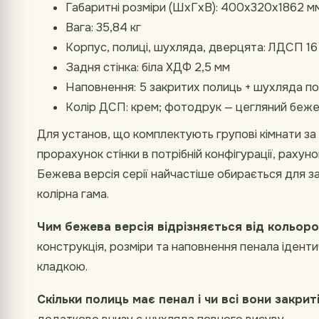
Габаритні розміри (ШхГхВ): 400х320х1862 м
Вага: 35,84 кг
Корпус, полиці, шухляда, дверцята: ЛДСП 16
Задня стінка: біла ХДФ 2,5 мм
Наповнення: 5 закритих полиць + шухляда п
Колір ДСП: крем; фотодрук — цегляний беж
Для установ, що комплектують групові кімнати з
прорахунок стінки в потрібній конфігурації, рахуно
Бежева версія серії найчастіше обирається для з
колірна гама.
Чим бежева версія відрізняється від кольоро
конструкція, розміри та наповнення пенала ідент
кладкою.
Скільки полиць має пенал і чи всі вони закрит