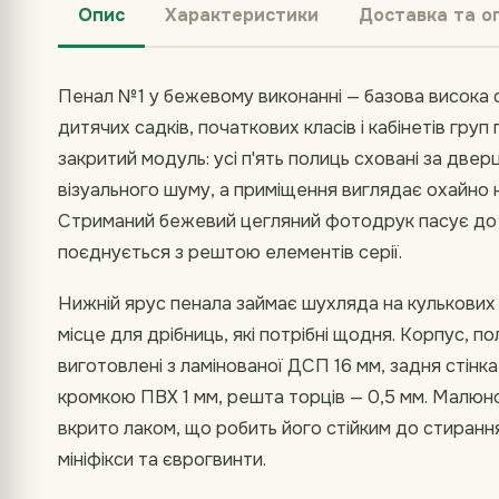
Опис
Характеристики
Доставка та о
Пенал №1 у бежевому виконанні — базова висока с
дитячих садків, початкових класів і кабінетів гру
закритий модуль: усі п'ять полиць сховані за две
візуального шуму, а приміщення виглядає охайно 
Стриманий бежевий цегляний фотодрук пасує до н
поєднується з рештою елементів серії.
Нижній ярус пенала займає шухляда на кулькових
місце для дрібниць, які потрібні щодня. Корпус, п
виготовлені з ламінованої ДСП 16 мм, задня стінка
кромкою ПВХ 1 мм, решта торців — 0,5 мм. Малюн
вкрито лаком, що робить його стійким до стиранн
мініфікси та єврогвинти.