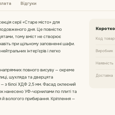
плата
Відгуки
екція серії «Старе місто» для
Коротко
п подовженого дня. Це повністю
рцятами, тому вміст не створює
Код товар
навіть при щільному заповненні шафи.
ейтральних інтер'єрів і легко
Виробник
Наявність
 напрямних повного висуву — окреме
Доставка
олиці, шухляда та дверцята
 — з білої ХДФ 2,5 мм. Фасад оклеєний
ок нанесено УФ-чорнилами по плиті та
я й вологого прибирання. Кріплення —