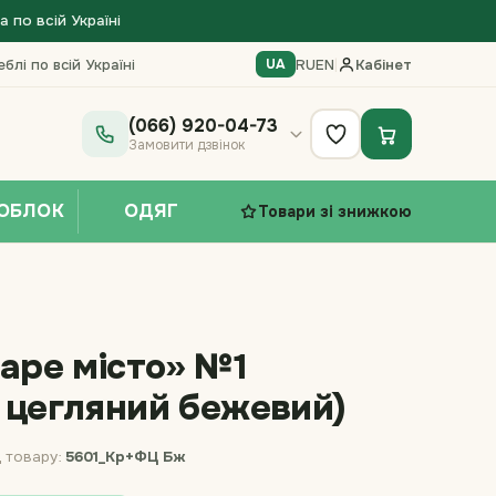
по всій Україні
блі по всій Україні
RU
EN
|
Кабінет
UA
(066) 920-04-73
Замовити дзвінок
ОБЛОК
ОДЯГ
Товари зі знижкою
таре місто» №1
 цегляний бежевий)
 товару:
5601_Кр+ФЦ Бж