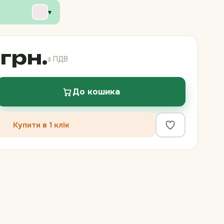
▾
грн.
з ПДВ
До кошика
Купити в 1 клік