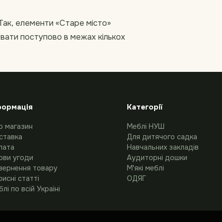
Так, елементи «Старе місто»
вати поступово в межах кількох
формація
Категорії
о магазин
Меблі НУШ
ставка
Для дитячого садка
лата
Навчальних закладів
ови угоди
Аудиторні дошки
вернення товару
М'які меблі
исні статті
ОДЯГ
лі по всій Україні