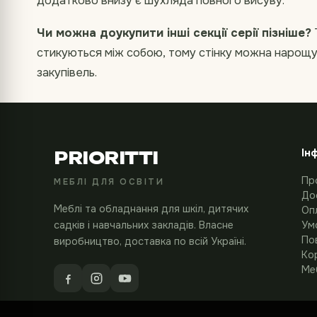
додатково внизу є шухляда повного висуву.
Чи можна доукупити інші секції серії пізніше?
стикуються між собою, тому стінку можна нарощу
закупівель.
Ін
PRIORITTI
Пр
МЕБЛІ ДЛЯ ОСВІТИ
До
Меблі та обладнання для шкіл, дитячих
Оп
садків і навчальних закладів. Власне
Ум
По
виробництво, доставка по всій Україні.
Кор
Меб