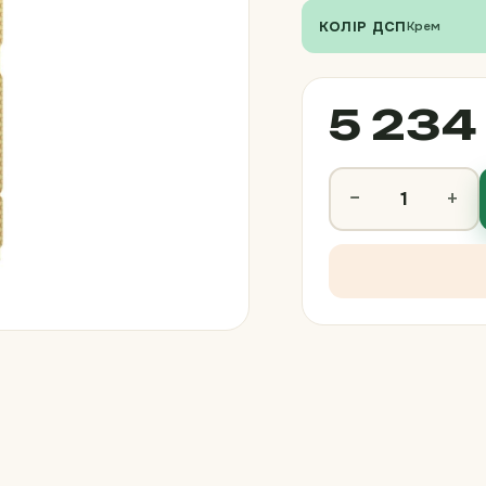
КОЛІР ДСП
Крем
5 234 
−
+