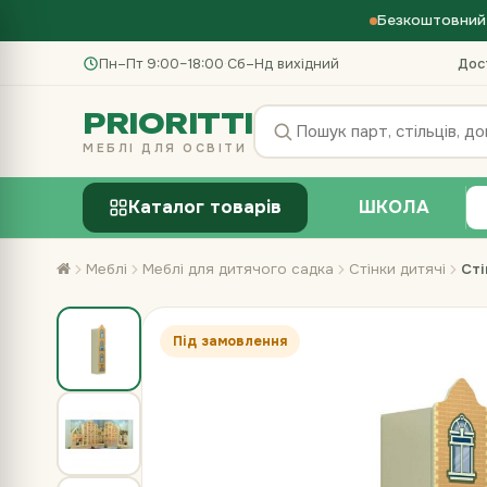
Безкоштовний 
Пн–Пт 9:00–18:00
·
Сб–Нд вихідний
Дос
PRIORITTI
МЕБЛІ ДЛЯ ОСВІТИ
Каталог товарів
ШКОЛА
Меблі
Меблі для дитячого садка
Стінки дитячі
Сті
Під замовлення