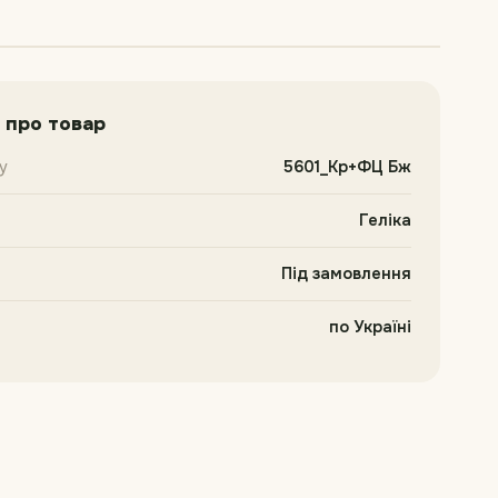
 про товар
у
5601_Кр+ФЦ Бж
Геліка
Під замовлення
по Україні