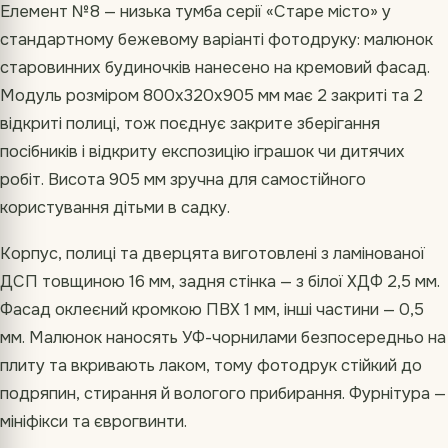
Елемент №8 — низька тумба серії «Старе місто» у
стандартному бежевому варіанті фотодруку: малюнок
старовинних будиночків нанесено на кремовий фасад.
Модуль розміром 800х320х905 мм має 2 закриті та 2
відкриті полиці, тож поєднує закрите зберігання
посібників і відкриту експозицію іграшок чи дитячих
робіт. Висота 905 мм зручна для самостійного
користування дітьми в садку.
Корпус, полиці та дверцята виготовлені з ламінованої
ДСП товщиною 16 мм, задня стінка — з білої ХДФ 2,5 мм.
Фасад оклеєний кромкою ПВХ 1 мм, інші частини — 0,5
мм. Малюнок наносять УФ-чорнилами безпосередньо на
плиту та вкривають лаком, тому фотодрук стійкий до
подряпин, стирання й вологого прибирання. Фурнітура —
мініфікси та єврогвинти.