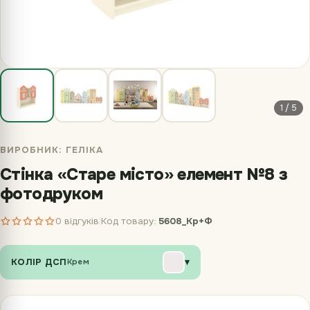
1 / 5
ВИРОБНИК:
ГЕЛІКА
Стінка «Старе місто» елемент №8 з
фотодруком
0 відгуків
Код товару:
5608_Кр+Ф
|
КОЛІР ДСП
▾
Крем