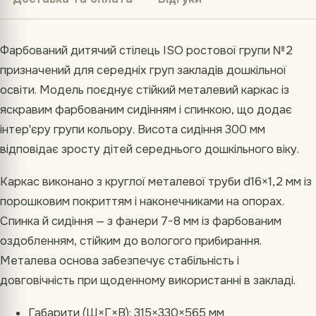
Фарбований дитячий стілець ISO ростової групи №2
призначений для середніх груп закладів дошкільної
освіти. Модель поєднує стійкий металевий каркас із
яскравим фарбованим сидінням і спинкою, що додає
інтер'єру групи кольору. Висота сидіння 300 мм
відповідає зросту дітей середнього дошкільного віку.
Каркас виконано з круглої металевої труби d16×1,2 мм із
порошковим покриттям і наконечниками на опорах.
Спинка й сидіння — з фанери 7-8 мм із фарбованим
оздобленням, стійким до вологого прибирання.
Металева основа забезпечує стабільність і
довговічність при щоденному використанні в закладі.
Габарити (Ш×Г×В): 315×330×565 мм