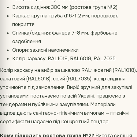
Висота сидіння: 300 мм (ростова група №2)
Каркас: кругла труба d16×1,2 мм, порошкове
покриття
Спинка/сидіння: фанера 7-8 мм, фарбоване
оздоблення
Опори: захисні наконечники
Колір каркасу: RAL1018, RAL6018, RAL7035
Колір каркасу на вибір за шкалою RAL: жовтий (RAL1018),
салатовий (RAL6018), сірий (RAL7035); колір сидіння
уточнюйте під замовлення. Виріб зручний для закупівлі
установами: постачаємо по всій Україні, працюємо з
тендерами й публічними закупівлями. Матеріали
відповідають санітарно-гігієнічним вимогам — гігієнічні
сертифікати надаємо під конкретний тендер.
Кому підходить ростова група №2?
Висота сидіння