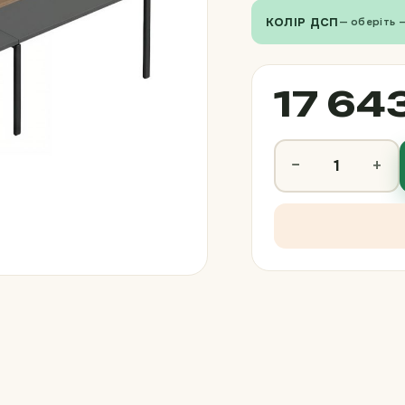
КОЛІР ДСП
— оберіть 
17 643
−
+