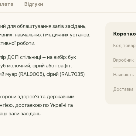
плата
Відгуки
ий для облаштування залів засідань,
Коротко
ивних, навчальних і медичних установ,
ктивної роботи.
Код товар
р ДСП стільниці — на вибір: бук
Виробник
уб молочний, сірий або графіт.
й муар (RAL9005), сірий (RAL7035)
Наявність
Доставка
хорони здоров'я та державним
тією, доставкою по Україні та
ії зали засідань.