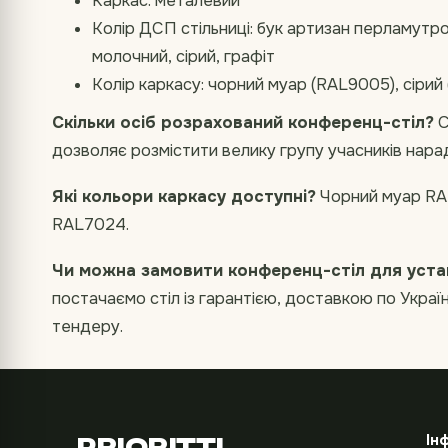
Каркас: металевий
Колір ДСП стільниці: бук артизан перламутро
молочний, сірий, графіт
Колір каркасу: чорний муар (RAL9005), сірий
Скільки осіб розрахований конференц-стіл?
С
дозволяє розмістити велику групу учасників нарад
Які кольори каркасу доступні?
Чорний муар RAL
RAL7024.
Чи можна замовити конференц-стіл для уста
постачаємо стіл із гарантією, доставкою по Украї
тендеру.
Ін
PRIORITTI