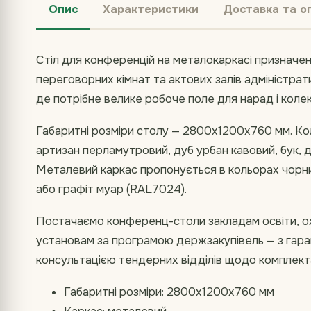
Опис
Характеристики
Доставка та о
Стіл для конференцій на металокаркасі призначен
переговорних кімнат та актових залів адміністрат
де потрібне велике робоче поле для нарад і коле
Габаритні розміри столу — 2800х1200х760 мм. Колі
артизан перламутровий, дуб урбан кавовий, бук, д
Металевий каркас пропонується в кольорах чорни
або графіт муар (RAL7024).
Постачаємо конференц-столи закладам освіти, о
установам за програмою держзакупівель — з гаран
консультацією тендерних відділів щодо комплектац
Габаритні розміри: 2800х1200х760 мм