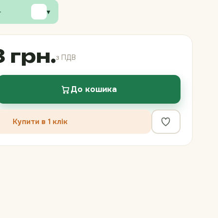
▾
—
 грн.
з ПДВ
До кошика
Купити в 1 клік