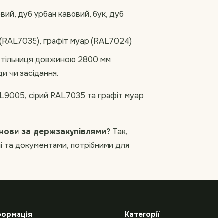
вий, дуб урбан кавовий, бук, дуб
 (RAL7035), графіт муар (RAL7024)
тільниця довжиною 2800 мм
и чи засідання.
9005, сірий RAL7035 та графіт муар
нови за держзакупівлями?
Так,
ні та документами, потрібними для
формація
Категорії