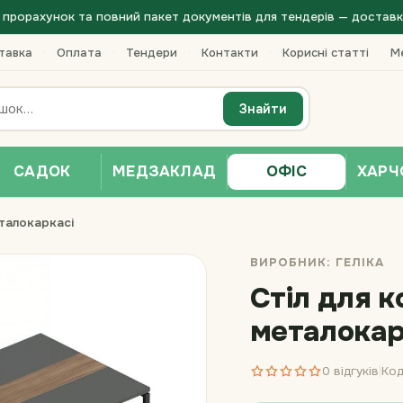
прорахунок та повний пакет документів для тендерів — доставка 
тавка
·
Оплата
·
Тендери
·
Контакти
·
Корисні статті
Ме
Знайти
САДОК
МЕДЗАКЛАД
ОФІС
ХАРЧ
еталокаркасі
ВИРОБНИК:
ГЕЛІКА
Стіл для 
металокар
0 відгуків
Код
|