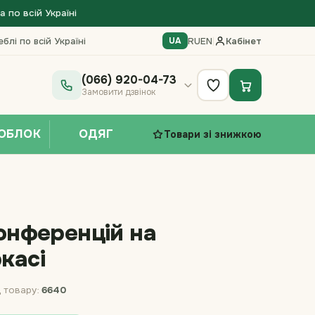
по всій Україні
блі по всій Україні
RU
EN
|
Кабінет
UA
(066) 920-04-73
Замовити дзвінок
ОБЛОК
ОДЯГ
Товари зі знижкою
конференцій на
касі
 товару:
6640