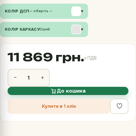
КОЛІР ДСП
▾
— оберіть —
КОЛІР КАРКАСУ
▾
Сірий
11 869 грн.
з ПДВ
−
+
До кошика
Купити в 1 клік