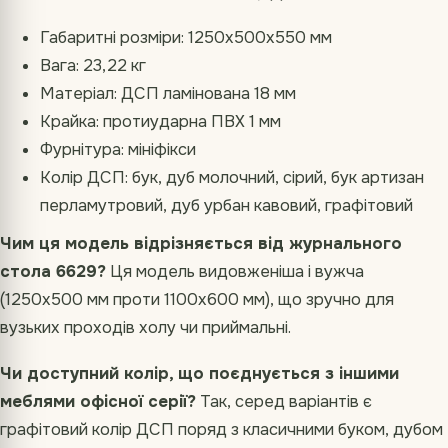
Габаритні розміри: 1250х500х550 мм
Вага: 23,22 кг
Матеріал: ДСП ламінована 18 мм
Крайка: протиударна ПВХ 1 мм
Фурнітура: мініфікси
Колір ДСП: бук, дуб молочний, сірий, бук артизан
перламутровий, дуб урбан кавовий, графітовий
Чим ця модель відрізняється від журнального
стола 6629?
Ця модель видовженіша і вужча
(1250х500 мм проти 1100х600 мм), що зручно для
вузьких проходів холу чи приймальні.
Чи доступний колір, що поєднується з іншими
меблями офісної серії?
Так, серед варіантів є
графітовий колір ДСП поряд з класичними буком, дубом