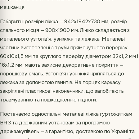
мешканця.
Габаритні розміри ліжка — 942х1942х730 мм, розмір
спального місця — 900х1900 мм. Ліжко складається з
металевого узголів'я, узніжжя та лежака. Металеві
частини виготовлені з труби прямокутного перерізу
60х10х1,5 мм та круглого перерізу діаметром 32х1,2 мм і
16х1,2 мм, мають захисне декоративне покриття —
порошкову емаль. Узголів'я і узніжжя кріпляться до
лежака за допомогою гвинтів. На торцях каркасу
закріплені пластикові наконечники, що запобігають
травмуванню та пошкодженню підлоги.
Постачаємо односпальні металеві ліжка гуртожиткам
ВНЗ та державним установам за програмою
держзакупівель — з гарантією, доставкою по Україні та