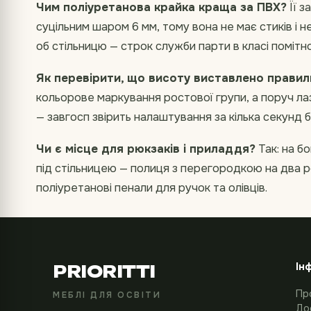
Чим поліуретанова крайка краща за ПВХ?
Її з
суцільним шаром 6 мм, тому вона не має стиків і 
об стільницю — строк служби парти в класі помітн
Як перевірити, що висоту виставлено правил
кольорове маркування ростової групи, а поруч л
— завгосп звірить налаштування за кілька секунд б
Чи є місце для рюкзаків і приладдя?
Так: на бо
під стільницею — полиця з перегородкою на два ро
поліуретанові пенали для ручок та олівців.
Ін
PRIORITTI
Пр
МЕБЛІ ДЛЯ ОСВІТИ
До