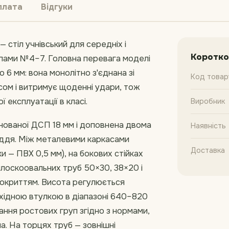
плата
Відгуки
 стіл учнівський для середніх і
Коротко
упами №4–7. Головна перевага моделі
 6 мм: вона монолітно з'єднана зі
Код товар
асом і витримує щоденні удари, тож
ї експлуатації в класі.
Виробник
інованої ДСП 18 мм і доповнена двома
Наявність
ддя. Між металевими каркасами
Доставка
и — ПВХ 0,5 мм), на бокових стійках
 плоскоовальних труб 50×30, 38×20 і
покриттям. Висота регулюється
хідною втулкою в діапазоні 640–820
ання ростових груп згідно з нормами,
. На торцях труб — зовнішні