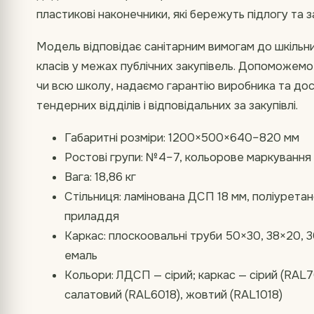
пластикові наконечники, які бережуть підлогу та 
Модель відповідає санітарним вимогам до шкільни
класів у межах публічних закупівель. Допоможем
чи всю школу, надаємо гарантію виробника та дос
тендерних відділів і відповідальних за закупівлі.
Габаритні розміри: 1200×500×640–820 мм
Ростові групи: №4–7, кольорове маркування 
Вага: 18,86 кг
Стільниця: ламінована ДСП 18 мм, поліуретан
приладдя
Каркас: плоскоовальні труби 50×30, 38×20, 3
емаль
Кольори: ЛДСП — сірий; каркас — сірий (RAL7
салатовий (RAL6018), жовтий (RAL1018)