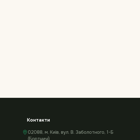
Контакти
02088, м. Київ, вул. В. Заболотного, 1-Б
(Бортничі)