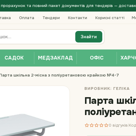
прорахунок та повний пакет документів для тендерів — доставка 
тавка
·
Оплата
·
Тендери
·
Контакти
·
Корисні статті
Ме
Знайти
САДОК
МЕДЗАКЛАД
ОФІС
ХАРЧ
Парта шкільна 2-місна з поліуретановою крайкою №4-7
ВИРОБНИК:
ГЕЛІКА
Парта шкіл
поліурета
0 відгуків
Код
|