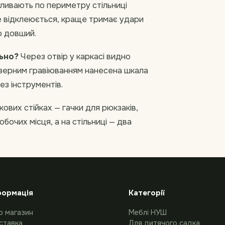
аливають по периметру стільниці
не відклеюється, краще тримає удари
о довший.
ьно?
Через отвір у каркасі видно
азерним гравіюванням нанесена шкала
ез інструментів.
кових стійках — гачки для рюкзаків,
бочих місця, а на стільниці — два
формація
Категорії
о магазин
Меблі НУШ
ставка
Для дитячого садка