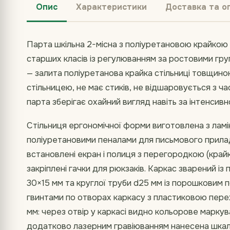
Опис
Характеристики
Доставка та о
Парта шкільна 2-місна з поліуретановою крайкою —
старших класів із регулюванням за ростовими гр
— залита поліуретанова крайка стільниці товщиною
стільницею, не має стиків, не відшаровується з ч
парта зберігає охайний вигляд навіть за інтенсивно
Стільниця ергономічної форми виготовлена з лам
поліуретановими пеналами для письмового прила
встановлені екран і полиця з перегородкою (крайк
закріплені гачки для рюкзаків. Каркас зварений із
30×15 мм та круглої труби d25 мм із порошковим 
гвинтами по отворах каркасу з пластиковою пере
мм: через отвір у каркасі видно кольорове маркув
додатково лазерним гравіюванням нанесена шкала