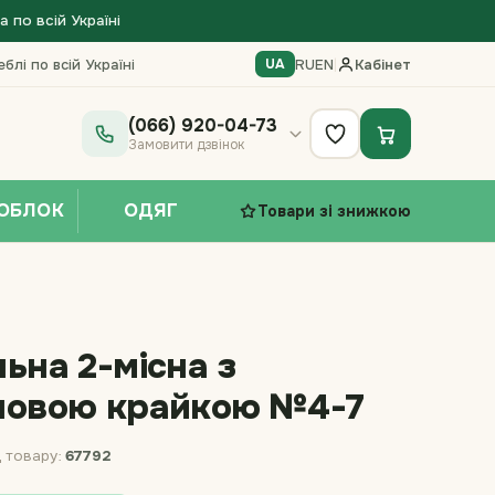
по всій Україні
блі по всій Україні
RU
EN
|
Кабінет
UA
(066) 920-04-73
Замовити дзвінок
ОБЛОК
ОДЯГ
Товари зі знижкою
ьна 2-місна з
новою крайкою №4-7
 товару:
67792