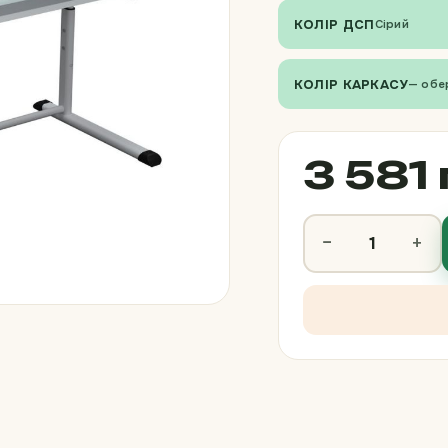
КОЛІР ДСП
Сірий
КОЛІР КАРКАСУ
— обе
3 581 
−
+