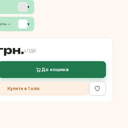
▾
▾
ріть —
грн.
з ПДВ
До кошика
Купити в 1 клік