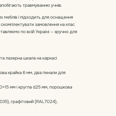
запобігають травмуванню учнів.
х меблів і підходить для оснащення
о скомплектувати замовлення на клас
тавляємо по всій Україні — зручно для
та лазерна шкала на каркасі
ова крайка 6 мм, два пенали для
0×15 мм і кругла d25 мм, порошкова
035), графітовий (RAL7024),