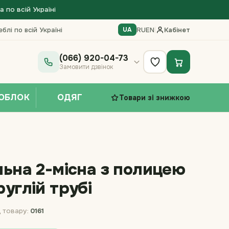
по всій Україні
блі по всій Україні
RU
EN
|
Кабінет
UA
(066) 920-04-73
Замовити дзвінок
ОБЛОК
ОДЯГ
Товари зі знижкою
льна 2-місна з полицею
углій трубі
 товару:
0161