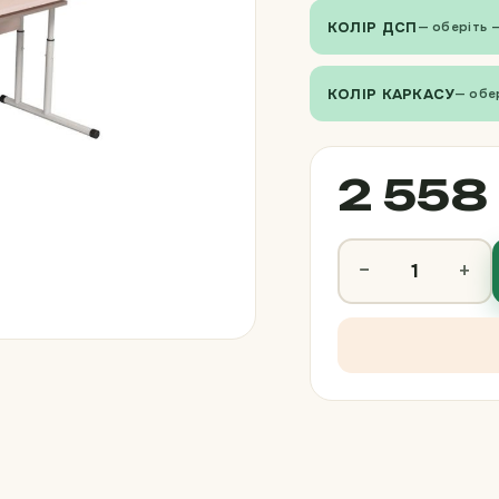
КОЛІР ДСП
— оберіть 
КОЛІР КАРКАСУ
— обе
2 558 
−
+