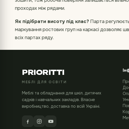
зошити, тож робоча поверхня залишається вільно
проходах між рядами.
Як підібрати висоту під клас?
Парта регулюєтьс
маркування ростових груп на каркасі дозволяє ш
всіх партах ряду.
Ін
PRIORITTI
Пр
МЕБЛІ ДЛЯ ОСВІТИ
До
Меблі та обладнання для шкіл, дитячих
Оп
садків і навчальних закладів. Власне
Ум
По
виробництво, доставка по всій Україні.
Кор
Меб