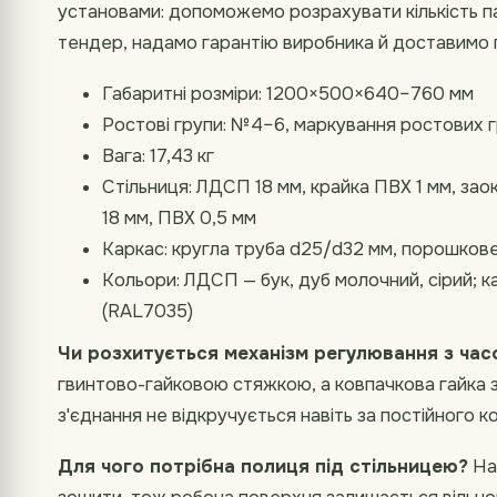
установами: допоможемо розрахувати кількість па
тендер, надамо гарантію виробника й доставимо по
Габаритні розміри: 1200×500×640–760 мм
Ростові групи: №4–6, маркування ростових г
Вага: 17,43 кг
Стільниця: ЛДСП 18 мм, крайка ПВХ 1 мм, зао
18 мм, ПВХ 0,5 мм
Каркас: кругла труба d25/d32 мм, порошков
Кольори: ЛДСП — бук, дуб молочний, сірий; к
(RAL7035)
Чи розхитується механізм регулювання з час
гвинтово-гайковою стяжкою, а ковпачкова гайка 
з'єднання не відкручується навіть за постійного к
Для чого потрібна полиця під стільницею?
На 