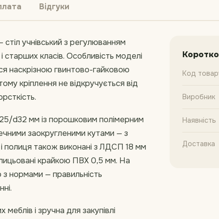
плата
Відгуки
— стіл учнівський з регулюванням
Коротко
 старших класів. Особливість моделі
ься наскрізною гвинтово-гайковою
Код товар
ому кріплення не відкручується від
рсткість.
Виробник
d25/d32 мм із порошковим полімерним
Наявність
печними заокругленими кутами — з
Доставка
 і полиця також виконані з ЛДСП 18 мм
блицьовані крайкою ПВХ 0,5 мм. На
о з нормами — правильність
ні.
 меблів і зручна для закупівлі