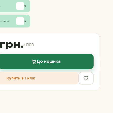
▾
—
▾
ріть —
грн.
з ПДВ
До кошика
Купити в 1 клік