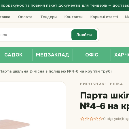
прорахунок та повний пакет документів для тендерів — доставка 
тавка
·
Оплата
·
Тендери
·
Контакти
·
Корисні статті
Ме
Знайти
САДОК
МЕДЗАКЛАД
ОФІС
ХАРЧ
Парта шкільна 2-місна з полицею №4-6 на круглій трубі
ВИРОБНИК:
ГЕЛІКА
Парта шкі
№4-6 на кр
0 відгуків
Код
|