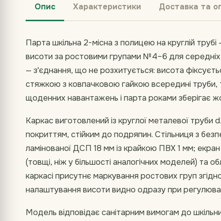
Опис
Характеристики
Доставка та о
Парта шкільна 2-місна з полицею на круглій трубі 
висоти за ростовими групами №4–6 для середніх і
— з'єднання, що не розхитується: висота фіксуєт
стяжкою з ковпачковою гайкою всередині труби, т
щоденних навантажень і парта роками зберігає жо
Каркас виготовлений із круглої металевої труби 
покриттям, стійким до подряпин. Стільниця з без
ламінованої ДСП 18 мм із крайкою ПВХ 1 мм; екран
(товщі, ніж у більшості аналогічних моделей) та о
каркасі присутнє маркування ростових груп згідн
налаштування висоти видно одразу при регулюван
Модель відповідає санітарним вимогам до шкільних