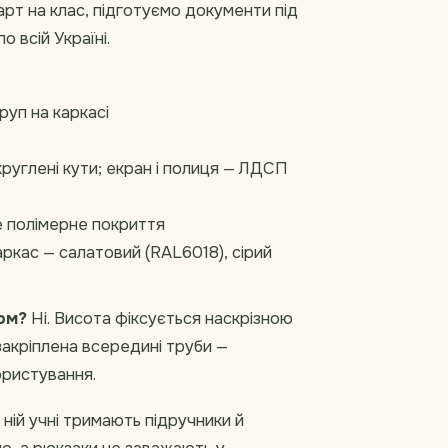
рт на клас, підготуємо документи під
 всій Україні.
руп на каркасі
круглені кути; екран і полиця — ЛДСП
е полімерне покриття
аркас — салатовий (RAL6018), сірий
ом?
Ні. Висота фіксується наскрізною
закріплена всередині труби —
ористування.
ній учні тримають підручники й