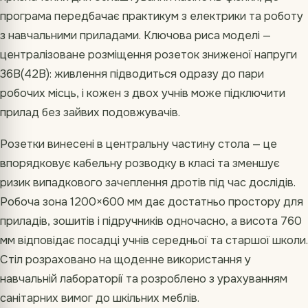
програма передбачає практикум з електрики та роботу
з навчальними приладами. Ключова риса моделі —
централізоване розміщення розеток зниженої напруги
36В(42В): живлення підводиться одразу до пари
робочих місць, і кожен з двох учнів може підключити
прилад без зайвих подовжувачів.
Розетки винесені в центральну частину стола — це
впорядковує кабельну розводку в класі та зменшує
ризик випадкового зачеплення дротів під час дослідів.
Робоча зона 1200×600 мм дає достатньо простору для
приладів, зошитів і підручників одночасно, а висота 760
мм відповідає посадці учнів середньої та старшої школи.
Стіл розраховано на щоденне використання у
навчальній лабораторії та розроблено з урахуванням
санітарних вимог до шкільних меблів.