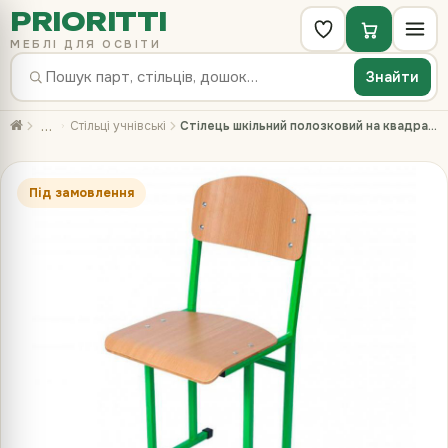
PRIORITTI
МЕБЛІ ДЛЯ ОСВІТИ
Знайти
…
Стільці учнівські
Стілець шкільний полозковий на квадратній трубі, №6, з покриттям HPL
Під замовлення