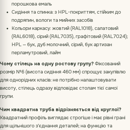
порошкова емаль
Сидіння та спинка: з HPL-покриттям, стійким до
подряпин, вологи та мийних засобів
Кольори каркасу: жовтий (RAL1018), салатовий
(RAL6018), сірий (RAL7035), графітовий (RAL7024);
HPL — бук, дуб молочний, сірий, бук артизан
перламутровий, лайм
Чому стілець на одну ростову групу?
Фіксований
розмір №6 (висота сидіння 460 мм) спрощує закупівлю
для однорідних класів: не потрібно налаштовувати
висоту, стілець одразу відповідає столам тієї самої
групи.
Чим квадратна труба відрізняється від круглої?
Квадратний профіль виглядає строгіше і має рівні грані
для щільнішого з'єднання деталей; на функцію та