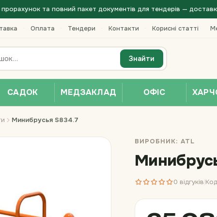
прорахунок та повний пакет документів для тендерів — доставка 
тавка
·
Оплата
·
Тендери
·
Контакти
·
Корисні статті
Ме
Знайти
САДОК
МЕДЗАКЛАД
ОФІС
ХАРЧ
ти
Минибрусья S834.7
ВИРОБНИК:
ATL
Минибрусь
0 відгуків
Код
|