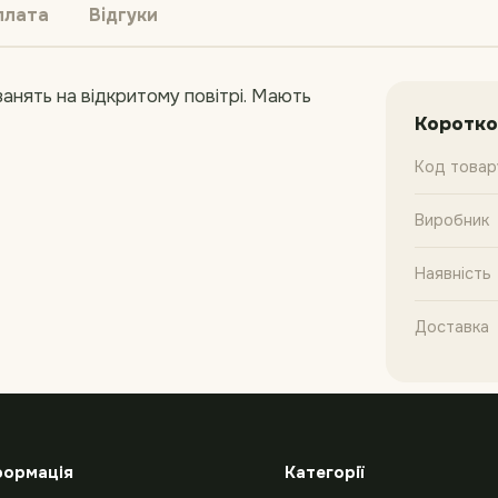
плата
Відгуки
занять на відкритому повітрі. Мають
Коротко
Код товар
Виробник
Наявність
Доставка
формація
Категорії