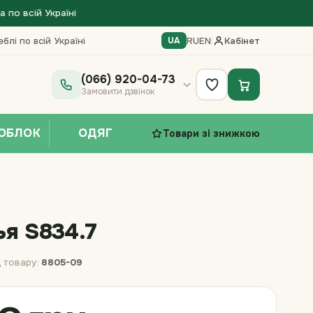
по всій Україні
блі по всій Україні
RU
EN
|
Кабінет
UA
(066) 920-04-73
Замовити дзвінок
ОБЛОК
ОДЯГ
Товари зі знижкою
я S834.7
 товару:
8805-09