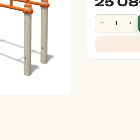
25 08
−
+