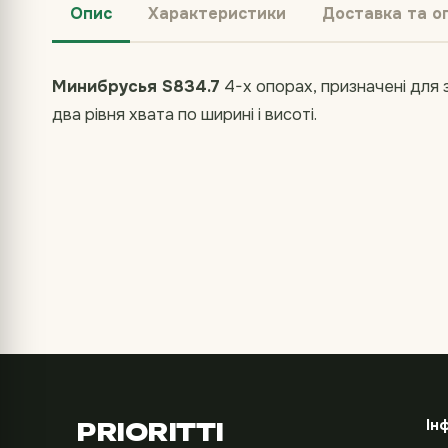
Опис
Характеристики
Доставка та о
Минибрусья S834.7
4-х опорах, призначені для 
два рівня хвата по ширині і висоті.
Ін
PRIORITTI