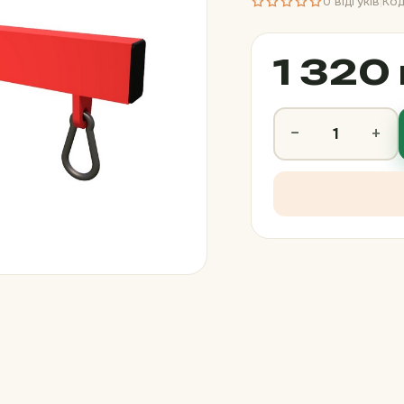
0 відгуків
Код
|
1 320 
−
+