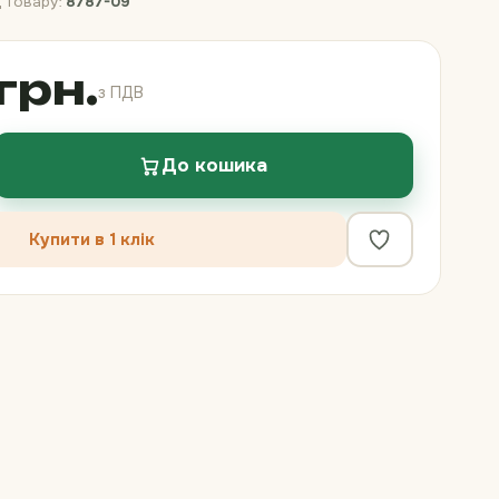
 товару:
8787-09
грн.
з ПДВ
До кошика
Купити в 1 клік