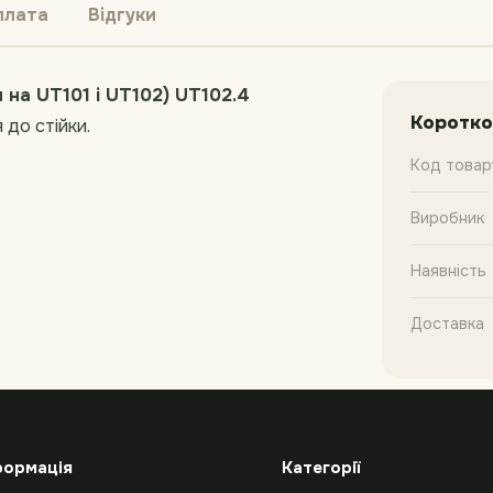
плата
Відгуки
 на UT101 і UT102) UT102.4
Коротко
 до стійки.
Код товар
Виробник
Наявність
Доставка
формація
Категорії