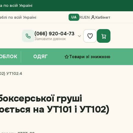
по всій Україні
блі по всій Україні
RU
EN
|
Кабінет
UA
(066) 920-04-73
Замовити дзвінок
ОБЛОК
ОДЯГ
Товари зі знижкою
02) УТ102.4
боксерської груші
ється на УТ101 і УТ102)