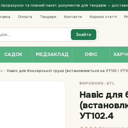
прорахунок та повний пакет документів для тендерів — доставка 
тавка
·
Оплата
·
Тендери
·
Контакти
·
Корисні статті
Ме
Знайти
САДОК
МЕДЗАКЛАД
ОФІС
ХАРЧ
ти
Навіс для боксерської груші (встановлюється на УТ101 і УТ1
ВИРОБНИК:
ATL
Навіс для 
(встановлю
УТ102.4