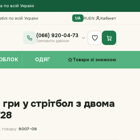
по всій Україні
блі по всій Україні
RU
EN
|
Кабінет
UA
(066) 920-04-73
Замовити дзвінок
ОБЛОК
ОДЯГ
Товари зі знижкою
 гри у стрітбол з двома
28
 товару:
9007-09