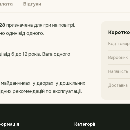
плата
Відгуки
28
призначена для гри на повітрі,
Коротко
о один від одного.
Код товар
 від 6 до 12 років. Вага одного
Виробник
Наявність
майданчиках, у дворах, у дошкільних
Доставка
відних рекомендацій по експлуатації.
формація
Категорії