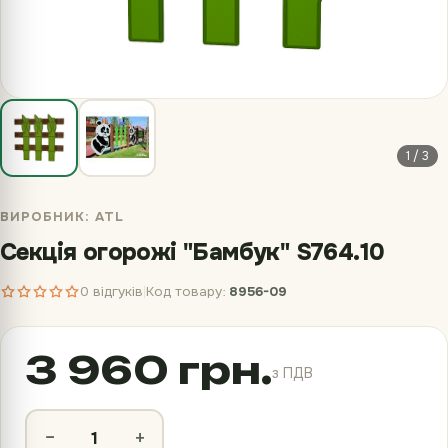
1 / 3
ВИРОБНИК:
ATL
Секція огорожі "Бамбук" S764.10
0 відгуків
Код товару:
8956-09
|
3 960 грн.
з ПДВ
−
+