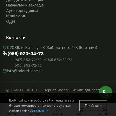
Навчальних закладів
Аудиторні дошки
М'які меблі
ОДЯГ
Контакти
02088, м. Київ, вул. В. Заболотного, 1-Б (Бортничі)
(066) 920-04-73
(067) 852-72-72 · (063) 852-72-72
(095) 852-72-72
info@prioritti.com.ua
© 2026 PRIORITTI — інтернет-магазин меблів для освіти
Пн–Пт 9:00–18:00 · Доставка по Україні
Щоб поліпшити роботу сайту і надати вам
Прийняти
більше можливостей використовуються
файли cookie
Детальніше
23 760 грн. з ПДВ
До кошика
Головна
Каталог
Пошук
Кошик
Кабінет