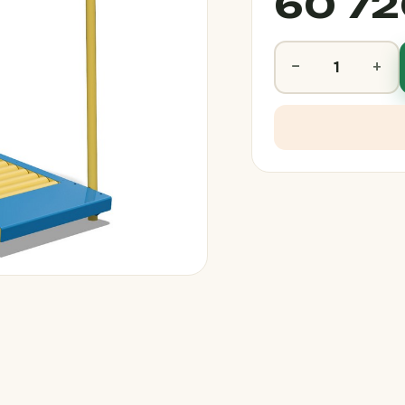
60 72
−
+