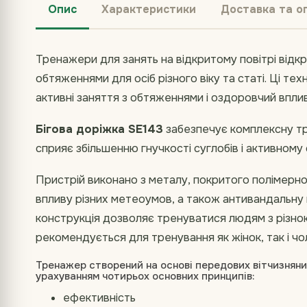
Опис
Характеристики
Доставка та о
Тренажери для занять на відкритому повітрі відк
обтяженнями для осіб різного віку та статі. Ці те
активні заняття з обтяженнями і оздоровчий впл
Бігова доріжка SE143
забезпечує комплексну тр
сприяє збільшенню гнучкості суглобів і активном
Пристрій виконано з металу, покритого полімер
впливу різних метеоумов, а також антивандальну
конструкція дозволяє тренуватися людям з різн
рекомендується для тренування як жінок, так і чолов
Тренажер створений на основі передових вітчизнян
урахуванням чотирьох основних принципів:
ефективність