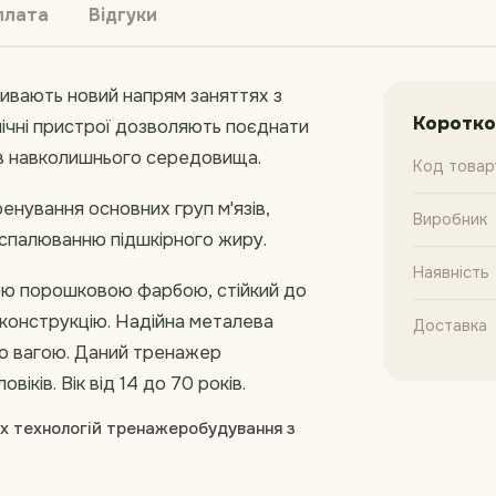
плата
Відгуки
ривають новий напрям заняттях з
Коротко
хнічні пристрої дозволяють поєднати
ив навколишнього середовища.
Код товар
енування основних груп м'язів,
Виробник
у спалюванню підшкірного жиру.
Наявність
ною порошковою фарбою, стійкий до
 конструкцію. Надійна металева
Доставка
ою вагою. Даний тренажер
іків. Вік від 14 до 70 років.
их технологій тренажеробудування з