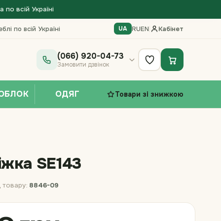
по всій Україні
блі по всій Україні
RU
EN
|
Кабінет
UA
(066) 920-04-73
Замовити дзвінок
ОБЛОК
ОДЯГ
Товари зі знижкою
іжка SE143
 товару:
8846-09