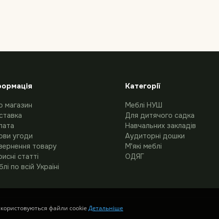
формація
Категорії
о магазин
Меблі НУШ
ставка
Для дитячого садка
лата
Навчальних закладів
ови угоди
Аудиторні дошки
вернення товару
М'які меблі
исні статті
ОДЯГ
лі по всій Україні
икористовуються файли cookie
Детальніше