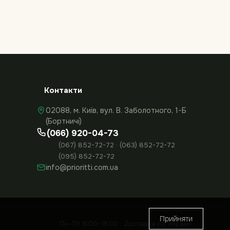
Контакти
02088, м. Київ, вул. В. Заболотного, 1-Б
(Бортничі)
(066) 920-04-73
(067) 852-72-72 · (063) 852-72-72
(095) 852-72-72
info@prioritti.com.ua
Прийняти
Пн–Пт 9:00–18:00 · Доставка по Україні