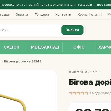
прорахунок та повний пакет документів для тендерів — доставка 
тавка
·
Оплата
·
Тендери
·
Контакти
·
Корисні статті
Ме
Знайти
САДОК
МЕДЗАКЛАД
ОФІС
ХАРЧ
и
Бігова доріжка SE143
ВИРОБНИК:
ATL
Бігова дор
0 відгуків
Код
|