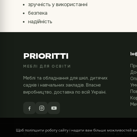
зручність у використанні
безпека
надійність
Ін
PRIORITTI
Пр
МЕБЛІ ДЛЯ ОСВІТИ
До
Меблі та обладнання для шкіл, дитячих
Оп
садків і навчальних закладів. Власне
Ум
По
виробництво, доставка по всій Україні.
Кор
Меб
Щоб поліпшити роботу сайту і надати вам більше можливостей в
© 2026 PRIORITTI — інтернет-магазин меблів для освіти