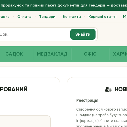
прорахунок та повний пакет документів для тендерів — доставка 
тавка
·
Оплата
·
Тендери
·
Контакти
·
Корисні статті
Ме
Знайти
САДОК
МЕДЗАКЛАД
ОФІС
ХАРЧ
ТРОВАНИЙ
НОВ
Реєстрація
Створення облікового запи
швидше (не треба буде знов
інформацію), бачити стан з
зроблені раніше. Ви також 