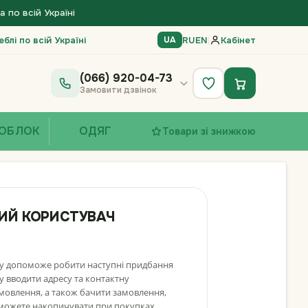
по всій Україні
блі по всій Україні
RU
EN
|
Кабінет
UA
(066) 920-04-73
Замовити дзвінок
ОБЛОК
ОДЯГ
Товари зі знижкою
ИЙ КОРИСТУВАЧ
су допоможе робити наступні придбання
у вводити адресу та контактну
амовлення, а також бачити замовлення,
зможете накопичувати при покупках