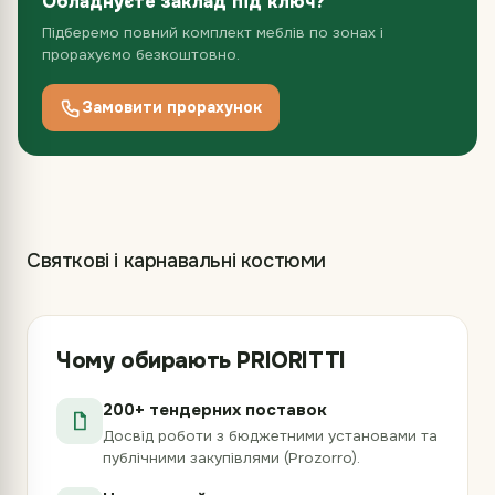
Обладнуєте заклад під ключ?
Підберемо повний комплект меблів по зонах і
прорахуємо безкоштовно.
Замовити прорахунок
Святкові і карнавальні костюми
Чому обирають PRIORITTI
200+ тендерних поставок
Досвід роботи з бюджетними установами та
публічними закупівлями (Prozorro).