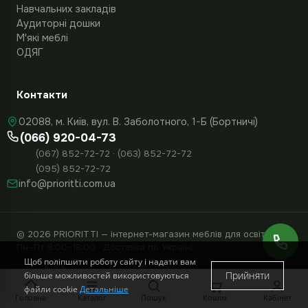
Навчальних закладів
Аудиторні дошки
М'які меблі
ОДЯГ
Контакти
02088, м. Київ, вул. В. Заболотного, 1-Б (Бортничі)
(066) 920-04-73
(067) 852-72-72 · (063) 852-72-72
(095) 852-72-72
info@prioritti.com.ua
© 2026 PRIORITTI — інтернет-магазин меблів для освіти
Пн–Пт 9:00–18:00 · Доставка по Україні
Щоб поліпшити роботу сайту і надати вам
Прийняти
більше можливостей використовуються
файли cookie
Детальніше
15 210 грн. з ПДВ
До кошика
Головна
Каталог
Пошук
Кошик
Кабінет